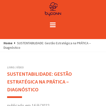
Home
SUSTENTABILIDADE: Gestão Estratégica na PRÁTICA –
Diagnóstico
LIVRO
/
VÍDEO
SUSTENTABILIDADE: GESTÃO
ESTRATÉGICA NA PRÁTICA –
DIAGNÓSTICO
publicado em
16
/
6
/
2022