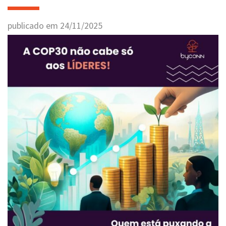
publicado em
24
/
11
/
2025